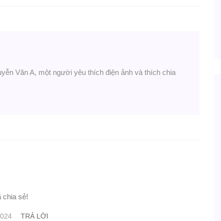
uyễn Văn A, một người yêu thích điện ảnh và thích chia
 chia sẻ!
TRẢ LỜI
2024