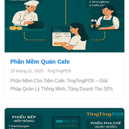
Phần Mềm Quán Cafe
15 tháng 11, 2025
·
TingTingPOS
Phần Mềm Cho Tiệm Cafe: TingTingPOS – Giải
Pháp Quản Lý Thông Minh, Tăng Doanh Thu 30%