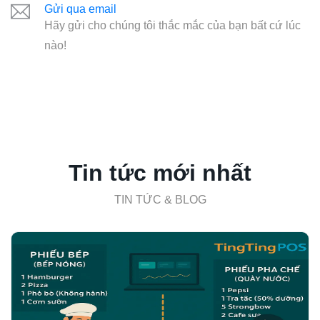
Gửi qua email
Hãy gửi cho chúng tôi thắc mắc của bạn bất cứ lúc
nào!
Tin tức mới nhất
TIN TỨC & BLOG