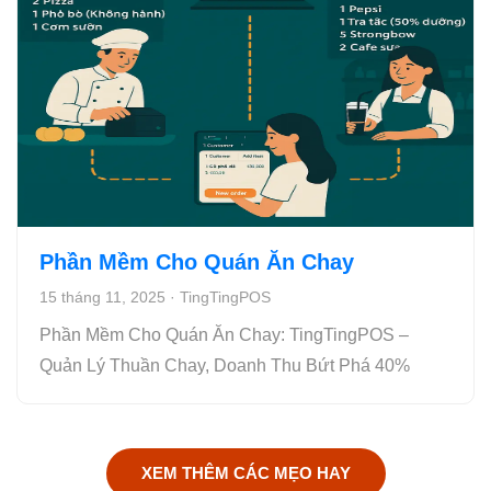
Phần Mềm Cho Quán Ăn Chay
15 tháng 11, 2025
·
TingTingPOS
Phần Mềm Cho Quán Ăn Chay: TingTingPOS –
Quản Lý Thuần Chay, Doanh Thu Bứt Phá 40%
XEM THÊM CÁC MẸO HAY