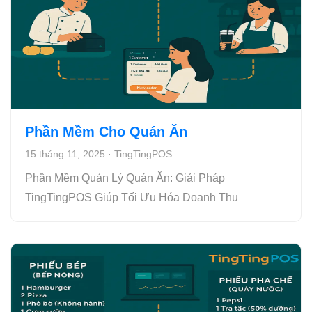
Phần Mềm Cho Quán Ăn
15 tháng 11, 2025
·
TingTingPOS
Phần Mềm Quản Lý Quán Ăn: Giải Pháp
TingTingPOS Giúp Tối Ưu Hóa Doanh Thu