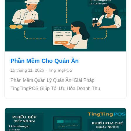
Phần Mềm Cho Quán Ăn
15 tháng 11, 2025
·
TingTingPOS
Phần Mềm Quản Lý Quán Ăn: Giải Pháp
TingTingPOS Giúp Tối Ưu Hóa Doanh Thu