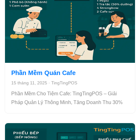
Phần Mềm Quán Cafe
15 tháng 11, 2025
·
TingTingPOS
Phần Mềm Cho Tiệm Cafe: TingTingPOS – Giải
Pháp Quản Lý Thông Minh, Tăng Doanh Thu 30%