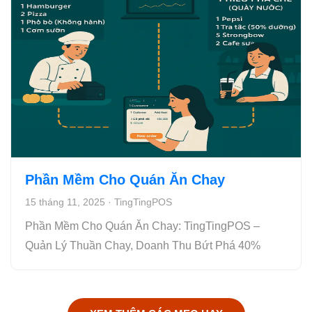
Phần Mềm Cho Quán Ăn Chay
15 tháng 11, 2025
·
TingTingPOS
Phần Mềm Cho Quán Ăn Chay: TingTingPOS –
Quản Lý Thuần Chay, Doanh Thu Bứt Phá 40%