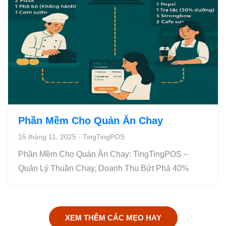
Phần Mềm Cho Quán Ăn Chay
15 tháng 11, 2025
·
TingTingPOS
Phần Mềm Cho Quán Ăn Chay: TingTingPOS –
Quản Lý Thuần Chay, Doanh Thu Bứt Phá 40%
XEM THÊM CÁC MẸO HAY