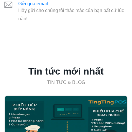
Gửi qua email
Hãy gửi cho chúng tôi thắc mắc của bạn bất cứ lúc
nào!
Tin tức mới nhất
TIN TỨC & BLOG