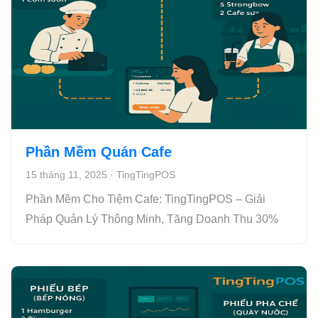
Phần Mềm Quán Cafe
15 tháng 11, 2025
·
TingTingPOS
Phần Mềm Cho Tiệm Cafe: TingTingPOS – Giải
Pháp Quản Lý Thông Minh, Tăng Doanh Thu 30%