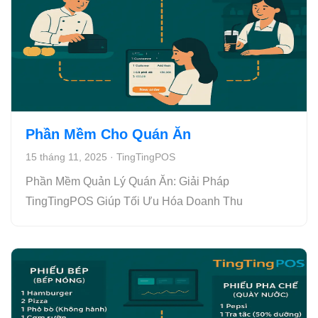
Phần Mềm Cho Quán Ăn
15 tháng 11, 2025
·
TingTingPOS
Phần Mềm Quản Lý Quán Ăn: Giải Pháp
TingTingPOS Giúp Tối Ưu Hóa Doanh Thu