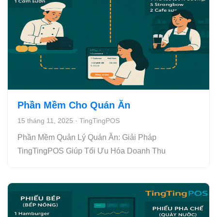
Phần Mềm Cho Quán Ăn
15 tháng 11, 2025
·
TingTingPOS
Phần Mềm Quản Lý Quán Ăn: Giải Pháp
TingTingPOS Giúp Tối Ưu Hóa Doanh Thu