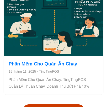
Phần Mềm Cho Quán Ăn Chay
15 tháng 11, 2025
·
TingTingPOS
Phần Mềm Cho Quán Ăn Chay: TingTingPOS –
Quản Lý Thuần Chay, Doanh Thu Bứt Phá 40%