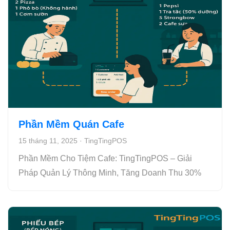
Phần Mềm Quán Cafe
15 tháng 11, 2025
·
TingTingPOS
Phần Mềm Cho Tiệm Cafe: TingTingPOS – Giải
Pháp Quản Lý Thông Minh, Tăng Doanh Thu 30%