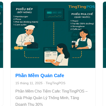
Phần Mềm Quán Cafe
15 tháng 11, 2025
·
TingTingPOS
Phần Mềm Cho Tiệm Cafe: TingTingPOS –
Giải Pháp Quản Lý Thông Minh, Tăng
Doanh Thu 30%