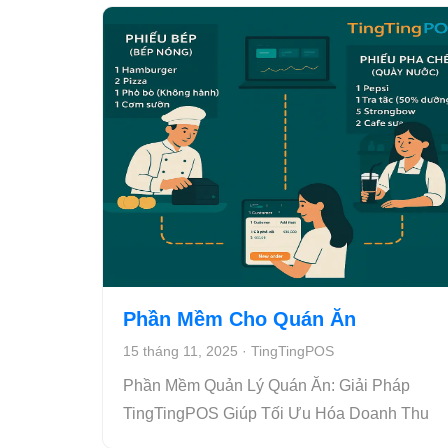
Phần Mềm Cho Quán Ăn
15 tháng 11, 2025
·
TingTingPOS
Phần Mềm Quản Lý Quán Ăn: Giải Pháp
TingTingPOS Giúp Tối Ưu Hóa Doanh Thu