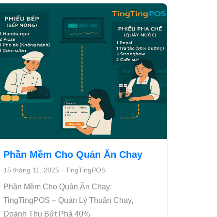
Phần Mềm Cho Quán Ăn Chay
15 tháng 11, 2025
·
TingTingPOS
Phần Mềm Cho Quán Ăn Chay:
TingTingPOS – Quản Lý Thuần Chay,
Doanh Thu Bứt Phá 40%