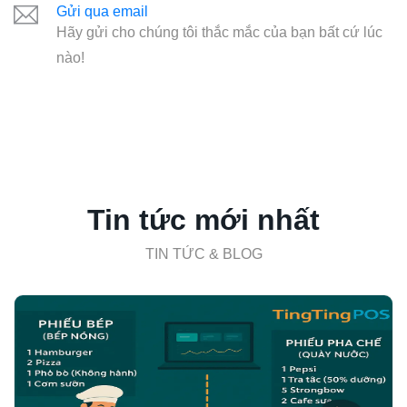
Gửi qua email
Hãy gửi cho chúng tôi thắc mắc của bạn bất cứ lúc
nào!
Tin tức mới nhất
TIN TỨC & BLOG