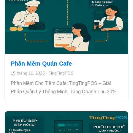
Phần Mềm Quán Cafe
15 tháng 11, 2025
·
TingTingPOS
Phần Mềm Cho Tiệm Cafe: TingTingPOS – Giải
Pháp Quản Lý Thông Minh, Tăng Doanh Thu 30%