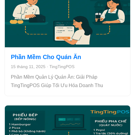
Phần Mềm Cho Quán Ăn
15 tháng 11, 2025
·
TingTingPOS
Phần Mềm Quản Lý Quán Ăn: Giải Pháp
TingTingPOS Giúp Tối Ưu Hóa Doanh Thu