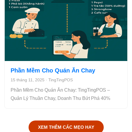
Phần Mềm Cho Quán Ăn Chay
15 tháng 11, 2025
·
TingTingPOS
Phần Mềm Cho Quán Ăn Chay: TingTingPOS –
Quản Lý Thuần Chay, Doanh Thu Bứt Phá 40%
XEM THÊM CÁC MẸO HAY