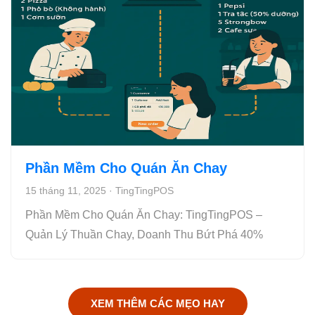
Phần Mềm Cho Quán Ăn Chay
15 tháng 11, 2025
·
TingTingPOS
Phần Mềm Cho Quán Ăn Chay: TingTingPOS –
Quản Lý Thuần Chay, Doanh Thu Bứt Phá 40%
XEM THÊM CÁC MẸO HAY