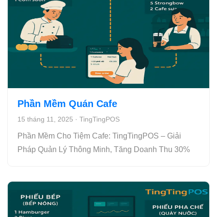
Phần Mềm Quán Cafe
15 tháng 11, 2025
·
TingTingPOS
Phần Mềm Cho Tiệm Cafe: TingTingPOS – Giải
Pháp Quản Lý Thông Minh, Tăng Doanh Thu 30%