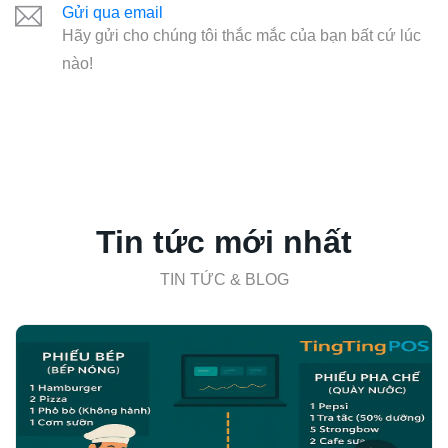
Gửi qua email
Hãy gửi cho chúng tôi thắc mắc của bạn bất cứ lúc
nào!
Tin tức mới nhất
TIN TỨC & BLOG