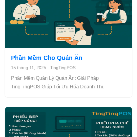
Phần Mềm Cho Quán Ăn
15 tháng 11, 2025
·
TingTingPOS
Phần Mềm Quản Lý Quán Ăn: Giải Pháp
TingTingPOS Giúp Tối Ưu Hóa Doanh Thu