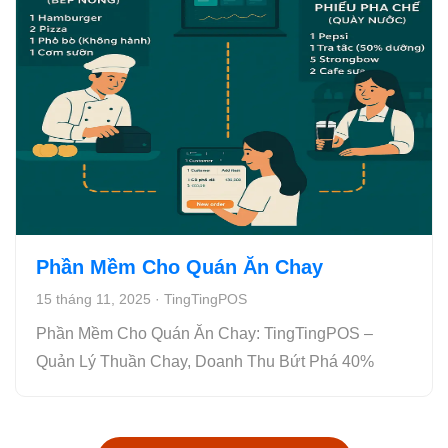
Phần Mềm Cho Quán Ăn Chay
15 tháng 11, 2025
·
TingTingPOS
Phần Mềm Cho Quán Ăn Chay: TingTingPOS –
Quản Lý Thuần Chay, Doanh Thu Bứt Phá 40%