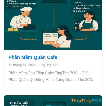
Phần Mềm Quán Cafe
15 tháng 11, 2025
·
TingTingPOS
Phần Mềm Cho Tiệm Cafe: TingTingPOS – Giải
Pháp Quản Lý Thông Minh, Tăng Doanh Thu 30%