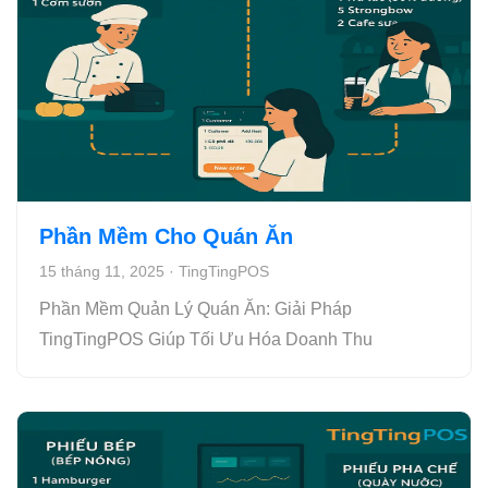
Phần Mềm Cho Quán Ăn
15 tháng 11, 2025
·
TingTingPOS
Phần Mềm Quản Lý Quán Ăn: Giải Pháp
TingTingPOS Giúp Tối Ưu Hóa Doanh Thu