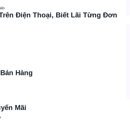
alo
rên Điện Thoại, Biết Lãi Từng Đơn
 Bán Hàng
yến Mãi
o