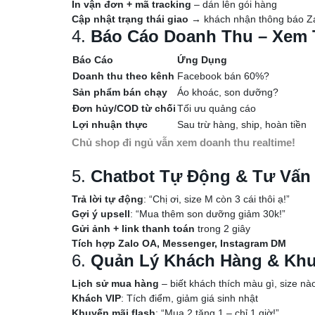
In vận đơn + mã tracking
– dán lên gói hàng
Cập nhật trạng thái giao
→ khách nhận thông báo Z
4.
Báo Cáo Doanh Thu – Xem T
Báo Cáo
Ứng Dụng
Doanh thu theo kênh
Facebook bán 60%?
Sản phẩm bán chạy
Áo khoác, son dưỡng?
Đơn hủy/COD từ chối
Tối ưu quảng cáo
Lợi nhuận thực
Sau trừ hàng, ship, hoàn tiền
Chủ shop đi ngủ vẫn xem doanh thu realtime!
5.
Chatbot Tự Động & Tư Vấn
Trả lời tự động
: “Chị ơi, size M còn 3 cái thôi ạ!”
Gợi ý upsell
: “Mua thêm son dưỡng giảm 30k!”
Gửi ảnh + link thanh toán
trong 2 giây
Tích hợp Zalo OA, Messenger, Instagram DM
6.
Quản Lý Khách Hàng & Khu
Lịch sử mua hàng
– biết khách thích màu gì, size nà
Khách VIP
: Tích điểm, giảm giá sinh nhật
Khuyến mãi flash
: “Mua 2 tặng 1 – chỉ 1 giờ!”