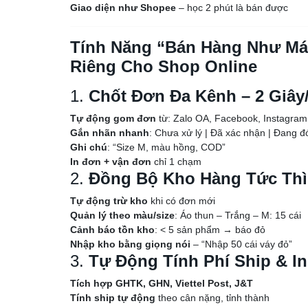
Giao diện như Shopee
– học 2 phút là bán được
Tính Năng “Bán Hàng Như Má
Riêng Cho Shop Online
1.
Chốt Đơn Đa Kênh – 2 Giây/
Tự động gom đơn
từ: Zalo OA, Facebook, Instagram
Gắn nhãn nhanh
: Chưa xử lý | Đã xác nhận | Đang đ
Ghi chú
: “Size M, màu hồng, COD”
In đơn + vận đơn
chỉ 1 chạm
2.
Đồng Bộ Kho Hàng Tức Thì
Tự động trừ kho
khi có đơn mới
Quản lý theo màu/size
: Áo thun – Trắng – M: 15 cái
Cảnh báo tồn kho
: < 5 sản phẩm → báo đỏ
Nhập kho bằng giọng nói
– “Nhập 50 cái váy đỏ”
3.
Tự Động Tính Phí Ship & I
Tích hợp GHTK, GHN, Viettel Post, J&T
Tính ship tự động
theo cân nặng, tỉnh thành