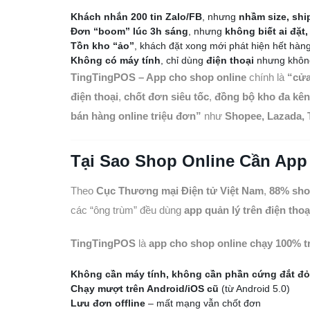
Khách nhắn 200 tin Zalo/FB
, nhưng
nhầm size, shi
Đơn “boom” lúc 3h sáng
, nhưng
không biết ai đặt,
Tồn kho “ảo”
, khách đặt xong mới phát hiện hết hàn
Không có máy tính
, chỉ dùng
điện thoại
nhưng không
TingTingPOS – App cho shop online
chính là
“cửa
điện thoại
,
chốt đơn siêu tốc
,
đồng bộ kho đa kê
bán hàng online triệu đơn”
như
Shopee, Lazada, 
Tại Sao Shop Online Cần App
Theo
Cục Thương mại Điện tử Việt Nam
,
88% shop
các “ông trùm” đều dùng
app quản lý trên điện thoạ
TingTingPOS
là
app cho shop online chạy 100% tr
Không cần máy tính, không cần phần cứng đắt đỏ
Chạy mượt trên Android/iOS cũ
(từ Android 5.0)
Lưu đơn offline
– mất mạng vẫn chốt đơn