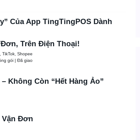
y” Của App TingTingPOS Dành
Đơn, Trên Điện Thoại!
, TikTok, Shopee
óng gói | Đã giao
 – Không Còn “Hết Hàng Ảo”
n Vận Đơn