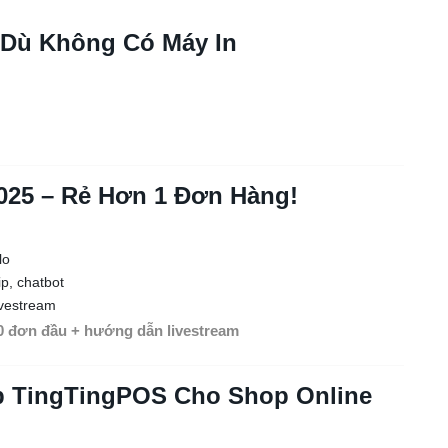
 Dù Không Có Máy In
025 – Rẻ Hơn 1 Đơn Hàng!
lo
p, chatbot
ivestream
0 đơn đầu + hướng dẫn livestream
pp TingTingPOS Cho Shop Online