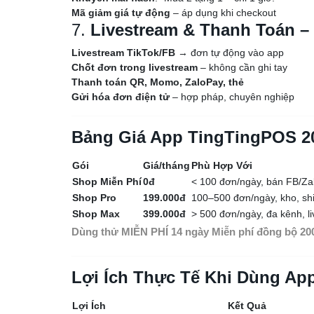
Mã giảm giá tự động
– áp dụng khi checkout
7.
Livestream & Thanh Toán –
Livestream TikTok/FB
→ đơn tự động vào app
Chốt đơn trong livestream
– không cần ghi tay
Thanh toán QR, Momo, ZaloPay, thẻ
Gửi hóa đơn điện tử
– hợp pháp, chuyên nghiệp
Bảng Giá App TingTingPOS 2
Gói
Giá/tháng
Phù Hợp Với
Shop Miễn Phí
0đ
< 100 đơn/ngày, bán FB/Za
Shop Pro
199.000đ
100–500 đơn/ngày, kho, shi
Shop Max
399.000đ
> 500 đơn/ngày, đa kênh, l
Dùng thử MIỄN PHÍ 14 ngày
Miễn phí đồng bộ 20
Lợi Ích Thực Tế Khi Dùng A
Lợi Ích
Kết Quả