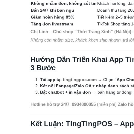
Không nhầm đơn, không sót tin
Khách hài lòng, đá
Bán 24/7 khi bạn ngủ
Doanh thu tăng 2
Giảm hoàn hàng 85%
Tiết kiệm 2–5 triệu
Tăng đơn livestream
TikTok Shop tăng 
Chị Linh – Chủ shop “Thời Trang Xinh” (Hà Nội):
Không còn nhầm size, khách khen ship nhanh, trả lời
Hướng Dẫn Triển Khai App Ti
3 Bước
Tải app tại
tingtingpos.com
→ Chọn
“App Cho
Kết nối Fanpage/Zalo OA + nhập danh sách 
Bật chatbot + in vận đơn
→ bán hàng tự động!
Hotline hỗ trợ 24/7
:
0934880855
(miễn phí)
Zalo hỗ
Kết Luận: TingTingPOS – App