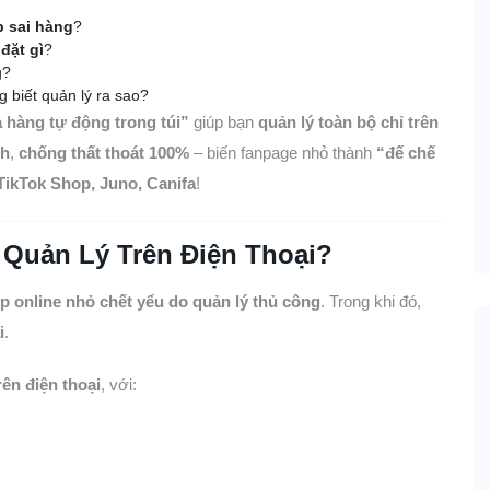
p sai hàng
?
 đặt gì
?
g?
 biết quản lý ra sao?
 hàng tự động trong túi”
giúp bạn
quản lý toàn bộ chỉ trên
nh
,
chống thất thoát 100%
– biến fanpage nhỏ thành
“đế chế
TikTok Shop, Juno, Canifa
!
 Quản Lý Trên Điện Thoại?
 online nhỏ chết yểu do quản lý thủ công
. Trong khi đó,
i
.
ên điện thoại
, với: