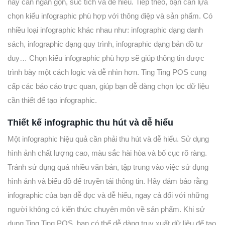
này cần ngắn gọn, súc tích và dễ hiểu. Tiếp theo, bạn cần lựa
chọn kiểu infographic phù hợp với thông điệp và sản phẩm. Có
nhiều loại infographic khác nhau như: infographic dạng danh
sách, infographic dạng quy trình, infographic dạng bản đồ tư
duy… Chọn kiểu infographic phù hợp sẽ giúp thông tin được
trình bày một cách logic và dễ nhìn hơn. Ting Ting POS cung
cấp các báo cáo trực quan, giúp bạn dễ dàng chọn lọc dữ liệu
cần thiết để tạo infographic.
Thiết kế infographic thu hút và dễ hiểu
Một infographic hiệu quả cần phải thu hút và dễ hiểu. Sử dụng
hình ảnh chất lượng cao, màu sắc hài hòa và bố cục rõ ràng.
Tránh sử dụng quá nhiều văn bản, tập trung vào việc sử dụng
hình ảnh và biểu đồ để truyền tải thông tin. Hãy đảm bảo rằng
infographic của bạn dễ đọc và dễ hiểu, ngay cả đối với những
người không có kiến thức chuyên môn về sản phẩm. Khi sử
dụng Ting Ting POS, bạn có thể dễ dàng truy xuất dữ liệu để tạo