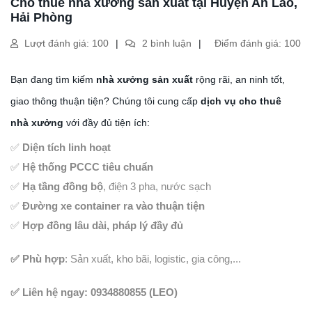
Cho thuê nhà xưởng sản xuất tại Huyện An Lão,
Hải Phòng
Lượt đánh giá: 100
2 bình luận
Điểm đánh giá: 100
Bạn đang tìm kiếm
nhà xưởng sản xuất
rộng rãi, an ninh tốt,
giao thông thuận tiện? Chúng tôi cung cấp
dịch vụ cho thuê
nhà xưởng
với đầy đủ tiện ích:
✅
Diện tích linh hoạt
✅
Hệ thống PCCC tiêu chuẩn
✅
Hạ tầng đồng bộ
, điện 3 pha, nước sạch
✅
Đường xe container ra vào thuận tiện
✅
Hợp đồng lâu dài, pháp lý đầy đủ
✅ Phù hợp
: Sản xuất, kho bãi, logistic, gia công,...
✅ Liên hệ ngay: 0934880855 (LEO)