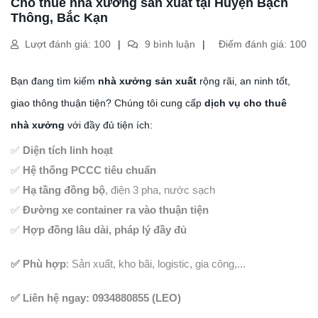
Cho thuê nhà xưởng sản xuất tại Huyện Bạch
Thông, Bắc Kạn
Lượt đánh giá: 100
9 bình luận
Điểm đánh giá: 100
Bạn đang tìm kiếm
nhà xưởng sản xuất
rộng rãi, an ninh tốt,
giao thông thuận tiện? Chúng tôi cung cấp
dịch vụ cho thuê
nhà xưởng
với đầy đủ tiện ích:
✅
Diện tích linh hoạt
✅
Hệ thống PCCC tiêu chuẩn
✅
Hạ tầng đồng bộ
, điện 3 pha, nước sạch
✅
Đường xe container ra vào thuận tiện
✅
Hợp đồng lâu dài, pháp lý đầy đủ
✅ Phù hợp
: Sản xuất, kho bãi, logistic, gia công,...
✅ Liên hệ ngay: 0934880855 (LEO)