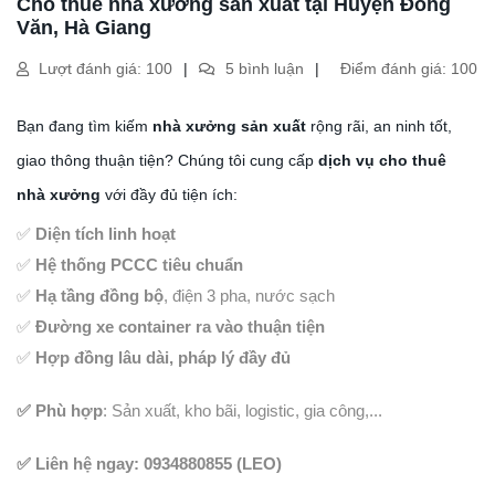
Cho thuê nhà xưởng sản xuất tại Huyện Đồng
Văn, Hà Giang
Lượt đánh giá: 100
5 bình luận
Điểm đánh giá: 100
Bạn đang tìm kiếm
nhà xưởng sản xuất
rộng rãi, an ninh tốt,
giao thông thuận tiện? Chúng tôi cung cấp
dịch vụ cho thuê
nhà xưởng
với đầy đủ tiện ích:
✅
Diện tích linh hoạt
✅
Hệ thống PCCC tiêu chuẩn
✅
Hạ tầng đồng bộ
, điện 3 pha, nước sạch
✅
Đường xe container ra vào thuận tiện
✅
Hợp đồng lâu dài, pháp lý đầy đủ
✅ Phù hợp
: Sản xuất, kho bãi, logistic, gia công,...
✅ Liên hệ ngay: 0934880855 (LEO)