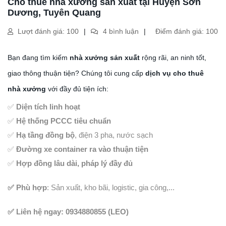
Cho thuê nhà xưởng sản xuất tại Huyện Sơn
Dương, Tuyên Quang
Lượt đánh giá: 100
4 bình luận
Điểm đánh giá: 100
Bạn đang tìm kiếm
nhà xưởng sản xuất
rộng rãi, an ninh tốt,
giao thông thuận tiện? Chúng tôi cung cấp
dịch vụ cho thuê
nhà xưởng
với đầy đủ tiện ích:
✅
Diện tích linh hoạt
✅
Hệ thống PCCC tiêu chuẩn
✅
Hạ tầng đồng bộ
, điện 3 pha, nước sạch
✅
Đường xe container ra vào thuận tiện
✅
Hợp đồng lâu dài, pháp lý đầy đủ
✅ Phù hợp
: Sản xuất, kho bãi, logistic, gia công,...
✅ Liên hệ ngay: 0934880855 (LEO)