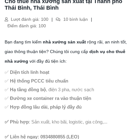
Cho thuê nhà xưởng sản xuất tại Thành phố
Thái Bình, Thái Bình
Lượt đánh giá: 100
10 bình luận
Điểm đánh giá: 100
Bạn đang tìm kiếm
nhà xưởng sản xuất
rộng rãi, an ninh tốt,
giao thông thuận tiện? Chúng tôi cung cấp
dịch vụ cho thuê
nhà xưởng
với đầy đủ tiện ích:
✅
Diện tích linh hoạt
✅
Hệ thống PCCC tiêu chuẩn
✅
Hạ tầng đồng bộ
, điện 3 pha, nước sạch
✅
Đường xe container ra vào thuận tiện
✅
Hợp đồng lâu dài, pháp lý đầy đủ
✅ Phù hợp
: Sản xuất, kho bãi, logistic, gia công,...
✅ Liên hệ ngay: 0934880855 (LEO)