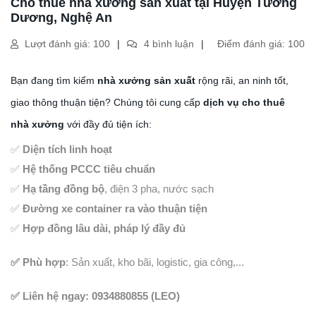
Cho thuê nhà xưởng sản xuất tại Huyện Tương
Dương, Nghệ An
Lượt đánh giá: 100
4 bình luận
Điểm đánh giá: 100
Bạn đang tìm kiếm
nhà xưởng sản xuất
rộng rãi, an ninh tốt,
giao thông thuận tiện? Chúng tôi cung cấp
dịch vụ cho thuê
nhà xưởng
với đầy đủ tiện ích:
✅
Diện tích linh hoạt
✅
Hệ thống PCCC tiêu chuẩn
✅
Hạ tầng đồng bộ
, điện 3 pha, nước sạch
✅
Đường xe container ra vào thuận tiện
✅
Hợp đồng lâu dài, pháp lý đầy đủ
✅ Phù hợp
: Sản xuất, kho bãi, logistic, gia công,...
✅ Liên hệ ngay: 0934880855 (LEO)