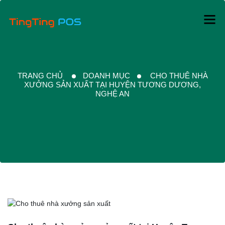
TRANG CHỦ
DOANH MỤC
CHO THUÊ NHÀ
XƯỞNG SẢN XUẤT TẠI HUYỆN TƯƠNG DƯƠNG,
NGHỆ AN