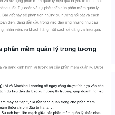
ọn và sử dụng phần mềm quản lý hiệu quả là yếu tố then chốt
 năng suất. Dự đoán về sự phát triển của phần mềm quản lý
n. Bài viết này sẽ phân tích những xu hướng nổi bật và cách
 toàn diện, đang dẫn đầu trong việc đáp ứng những nhu cầu
ng, nhân viên, và khách hàng một cách dễ dàng và hiệu quả,
ủa phần mềm quản lý trong tương
ã và đang định hình lại tương lai của phần mềm quản lý. Dưới
g):
AI và Machine Learning sẽ ngày càng được tích hợp vào các
tích dữ liệu đến dự báo xu hướng thị trường, giúp doanh nghiệp
đám mây sẽ tiếp tục là nền tảng quan trọng cho phần mềm
giảm thiểu chi phí đầu tư hạ tầng.
:
Sự tích hợp liền mạch giữa các phần mềm quản lý khác nhau