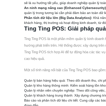
sẽ là xu hướng tất yếu, giúp doanh nghiệp quản lý to
An ninh mạng nâng cao (Enhanced Cybersecurity)
quản lý trong tương lai cần phải đảm bảo an toàn dữ l
Phân tích dữ liệu lớn (Big Data Analytics):
Khả năng
khách hàng, thị trường và hoạt động kinh doanh, từ đ
Ting Ting POS: Giải pháp quản
Ting Ting POS là một phần mềm quản lý kinh doanh hi
hướng phát triển trên. Hệ thống được xây dựng trên 
Ting Ting POS tích hợp AI để tự động hóa các tác vụ 
cao hiệu quả.
Một số tính năng nổi bật của Ting Ting POS bao gồm
Quản lý bán hàng hiệu quả: Theo dõi doanh thu, chi ph
Quản lý kho hàng thông minh: Kiểm soát hàng tồn kho, 
Quản lý nhân viên chuyên nghiệp: Theo dõi công việc, 
Quản lý khách hàng trung thành: Xây dựng chương trì
Báo cáo và phân tích dữ liệu chi tiết: Cung cấp các b
đúng đắn.