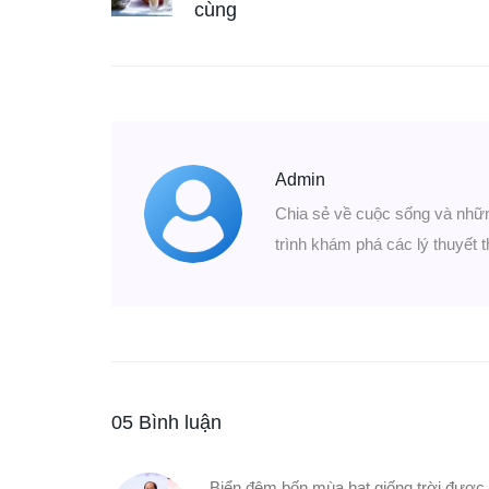
cùng
Admin
Chia sẻ về cuộc sống và nhữ
trình khám phá các lý thuyết t
05 Bình luận
Biển đêm bốn mùa hạt giống trời được