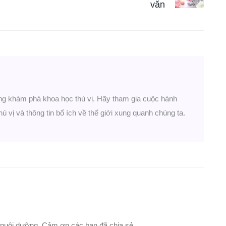
văn
ng khám phá khoa học thú vị. Hãy tham gia cuộc hành
hú vị và thông tin bổ ích về thế giới xung quanh chúng ta.
 nuôi dưỡng. Cảm ơn các bạn đã chia sẻ.