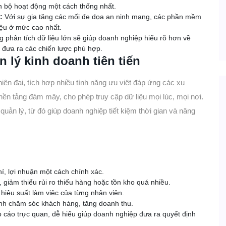
àn bộ hoạt động một cách thống nhất.
:
Với sự gia tăng các mối đe dọa an ninh mạng, các phần mềm
iệu ở mức cao nhất.
 phân tích dữ liệu lớn sẽ giúp doanh nghiệp hiểu rõ hơn về
ó đưa ra các chiến lược phù hợp.
 lý kinh doanh tiên tiến
ện đại, tích hợp nhiều tính năng ưu việt đáp ứng các xu
nền tảng đám mây, cho phép truy cập dữ liệu mọi lúc, mọi nơi.
quản lý, từ đó giúp doanh nghiệp tiết kiệm thời gian và nâng
:
í, lợi nhuận một cách chính xác.
giảm thiểu rủi ro thiếu hàng hoặc tồn kho quá nhiều.
hiệu suất làm việc của từng nhân viên.
nh chăm sóc khách hàng, tăng doanh thu.
áo cáo trực quan, dễ hiểu giúp doanh nghiệp đưa ra quyết định