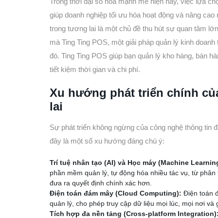
Trong thời đại số hóa mạnh mẽ hiện nay, việc lựa ch
giúp doanh nghiệp tối ưu hóa hoạt động và nâng cao
trong tương lai là một chủ đề thu hút sự quan tâm lớ
mà Ting Ting POS, một giải pháp quản lý kinh doanh
đó. Ting Ting POS giúp bạn quản lý kho hàng, bán hà
tiết kiệm thời gian và chi phí.
Xu hướng phát triển chính c
lai
Sự phát triển không ngừng của công nghệ thông tin đ
đây là một số xu hướng đáng chú ý:
Trí tuệ nhân tạo (AI) và Học máy (Machine Learnin
phần mềm quản lý, tự động hóa nhiều tác vụ, từ phân 
đưa ra quyết định chính xác hơn.
Điện toán đám mây (Cloud Computing):
Điện toán 
quản lý, cho phép truy cập dữ liệu mọi lúc, mọi nơi và 
Tích hợp đa nền tảng (Cross-platform Integration)