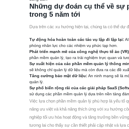
Những dự đoán cụ thể về sự p
trong 5 năm tới
Dựa trên các xu hướng hiện tại, chúng ta có thể dự đ
Tự động hóa hoàn toàn các tác vụ lặp đi lặp lại:
AI
phóng nhân lực cho các nhiệm vụ phức tạp hơn.
Phát triển mạnh mẽ của công nghệ thực tế ảo (VR)
phần mềm quản lý, tạo ra trải nghiệm trực quan và tư
Sự xuất hiện của các phần mềm quản lý thông min
sẽ không chỉ quản lý dữ liệu mà còn đưa ra các đề xuấ
Tăng cường bảo mật dữ liệu:
An ninh mạng sẽ là mộ
quản lý.
Sự phổ biến rộng rãi của các giải pháp SaaS (Softw
sử dụng các phần mềm quản lý dựa trên nền tảng đá
Việc lựa chọn phần mềm quản lý phù hợp là yếu tố q
năng ưu việt và khả năng thích ứng với xu hướng cô
nghiệp tối ưu hóa hoạt động và tăng trưởng bền vữn
tương lai cho thấy sự cần thiết phải cập nhật và lựa 