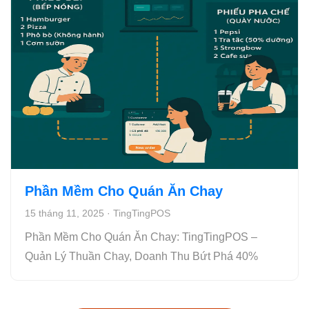
Phần Mềm Cho Quán Ăn Chay
15 tháng 11, 2025
·
TingTingPOS
Phần Mềm Cho Quán Ăn Chay: TingTingPOS –
Quản Lý Thuần Chay, Doanh Thu Bứt Phá 40%