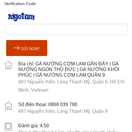
Verification Code
GỬI NGAY
Địa chỉ: GÀ NƯỚNG CƠM LAM GẦN ĐÂY | GÀ
NƯỚNG NGON THỦ ĐỨC | GÀ NƯỚNG KHÔI
PHÚC | GÀ NƯỚNG CƠM LAM QUẬN 9
487 Nguyễn Xiển, Long Thạnh Mỹ, Quận 9, Hồ Chí
Minh, Vietnam
Số điện thoại: 0868 039 788
487 Nguyễn Xiển, Long Thạnh Mỹ, Quận 9
Đánh giá: 4.50