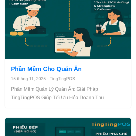
Phần Mềm Cho Quán Ăn
15 tháng 11, 2025
·
TingTingPOS
Phần Mềm Quản Lý Quán Ăn: Giải Pháp
TingTingPOS Giúp Tối Ưu Hóa Doanh Thu