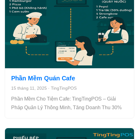
Phần Mềm Quán Cafe
15 tháng 11, 2025
·
TingTingPOS
Phần Mềm Cho Tiệm Cafe: TingTingPOS – Giải
Pháp Quản Lý Thông Minh, Tăng Doanh Thu 30%