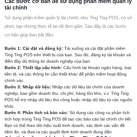
Các bước cơ bản để sử dụng phần mềm quản lý
tài chính
Sử dụng phần mềm quản lý tài chính, như Ting Ting POS, có vẻ
phức tạp nhưng thực tế lại rất đơn giản. Sau đây là các bước
cơ bản giúp bạn bắt đầu:
Bước 1: Cài đặt và đăng ký:
Tải xuống và cài đặt phần mềm
Ting Ting POS trên thiết bị của bạn. Sau đó, đăng ký tài khoản và
điền đầy đủ thông tin doanh nghiệp của bạn.
Bước 2: Thiết lập cấu hình:
Cấu hình tài khoản ngân hàng, loại
tiền tệ, và các thông tin cần thiết khác để phần mềm hoạt động
chính xác.
Bước 3: Nhập dữ liệu:
Nhập các dữ liệu tài chính của doanh
nghiệp, bao gồm doanh thu, chi phí, hàng tồn kho, v.v. Ting Ting
POS hỗ trợ nhập dữ liệu thủ công hoặc nhập dữ liệu từ các nguồn
khác.
Bước 4: Phân tích và báo cáo:
Sử dụng các công cụ phân tích
tích hợp trong Ting Ting POS để tạo các báo cáo tài chính chi tiết.
Bạn có thể theo dõi hiệu suất kinh doanh, xác định các vấn đề
tiềm ẩn, và đưa ra các quyết định kinh doanh đúng đắn.