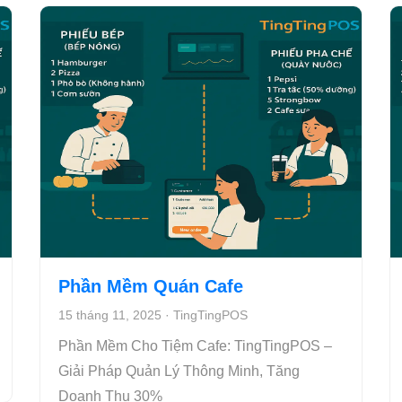
Phần Mềm Quán Cafe
15 tháng 11, 2025
·
TingTingPOS
Phần Mềm Cho Tiệm Cafe: TingTingPOS –
Giải Pháp Quản Lý Thông Minh, Tăng
Doanh Thu 30%