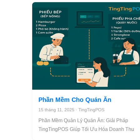
Phần Mềm Cho Quán Ăn
15 tháng 11, 2025
·
TingTingPOS
Phần Mềm Quản Lý Quán Ăn: Giải Pháp
TingTingPOS Giúp Tối Ưu Hóa Doanh Thu