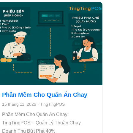
Phần Mềm Cho Quán Ăn Chay
15 tháng 11, 2025
·
TingTingPOS
Phần Mềm Cho Quán Ăn Chay:
TingTingPOS – Quản Lý Thuần Chay,
Doanh Thu Bứt Phá 40%