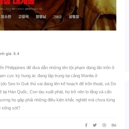
h giá: 6.4
đến Philippines để đưa dẫn những tên tội phạm đang lẩn trốn ở
ạm cực kỳ hung ác đang tập trung tại cảng Manila ở
(do Seo In Guk thủ vai đang lên kế hoạch để trốn thoát, và Do
ề lại Hàn Quốc. Con tàu xuất phát, họ trở nên lo lắng và cẩn
ương họ gặp phải những điều kiện khắc nghiệt mà chưa từng
ẽ sống sót?