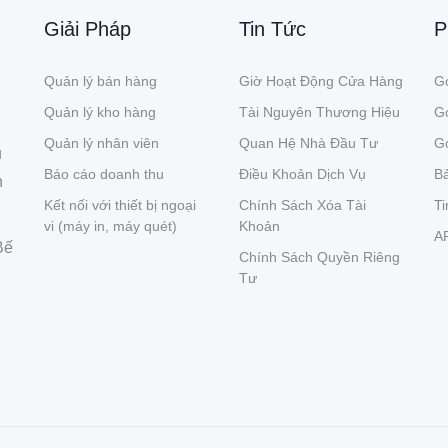
Giải Pháp
Tin Tức
P
Quản lý bán hàng
Giờ Hoạt Động Cửa Hàng
Gó
Quản lý kho hàng
Tài Nguyên Thương Hiệu
G
Quản lý nhân viên
Quan Hệ Nhà Đầu Tư
Gó
ụ
Báo cáo doanh thu
Điều Khoản Dịch Vụ
Bả
n
Kết nối với thiết bị ngoại
Chính Sách Xóa Tài
Ti
vi (máy in, máy quét)
Khoản
A
Bế
Chính Sách Quyền Riêng
Tư