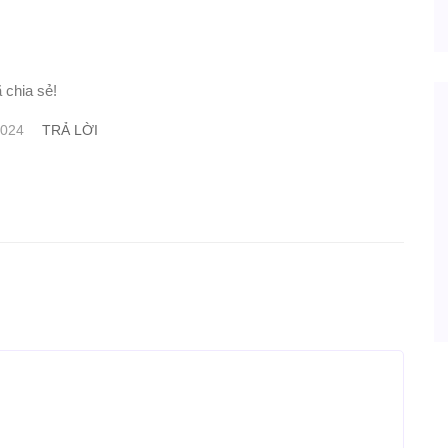
 chia sẻ!
TRẢ LỜI
2024