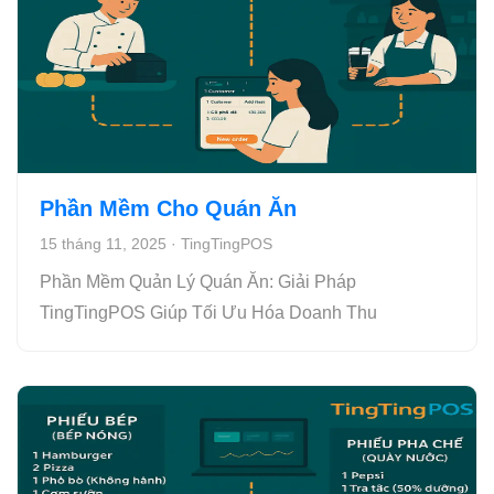
Phần Mềm Cho Quán Ăn
15 tháng 11, 2025
·
TingTingPOS
Phần Mềm Quản Lý Quán Ăn: Giải Pháp
TingTingPOS Giúp Tối Ưu Hóa Doanh Thu