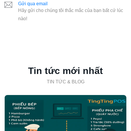
Gửi qua email
Hãy gửi cho chúng tôi thắc mắc của bạn bất cứ lúc
nào!
Tin tức mới nhất
TIN TỨC & BLOG