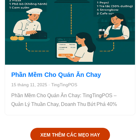
Phần Mềm Cho Quán Ăn Chay
15 tháng 11, 2025
·
TingTingPOS
Phần Mềm Cho Quán Ăn Chay: TingTingPOS –
Quản Lý Thuần Chay, Doanh Thu Bứt Phá 40%
XEM THÊM CÁC MẸO HAY