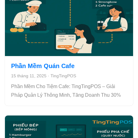
Phần Mềm Quán Cafe
15 tháng 11, 2025
·
TingTingPOS
Phần Mềm Cho Tiệm Cafe: TingTingPOS – Giải
Pháp Quản Lý Thông Minh, Tăng Doanh Thu 30%