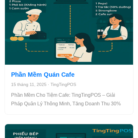
Phần Mềm Quán Cafe
15 tháng 11, 2025
·
TingTingPOS
Phần Mềm Cho Tiệm Cafe: TingTingPOS – Giải
Pháp Quản Lý Thông Minh, Tăng Doanh Thu 30%