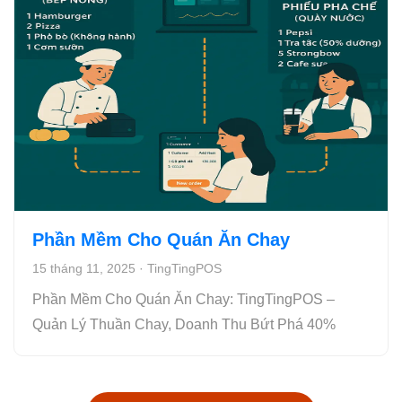
Phần Mềm Cho Quán Ăn Chay
15 tháng 11, 2025
·
TingTingPOS
Phần Mềm Cho Quán Ăn Chay: TingTingPOS –
Quản Lý Thuần Chay, Doanh Thu Bứt Phá 40%