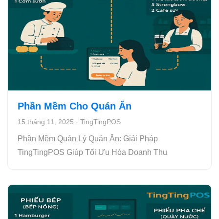
Phần Mềm Cho Quán Ăn
15 tháng 11, 2025
·
TingTingPOS
Phần Mềm Quản Lý Quán Ăn: Giải Pháp
TingTingPOS Giúp Tối Ưu Hóa Doanh Thu