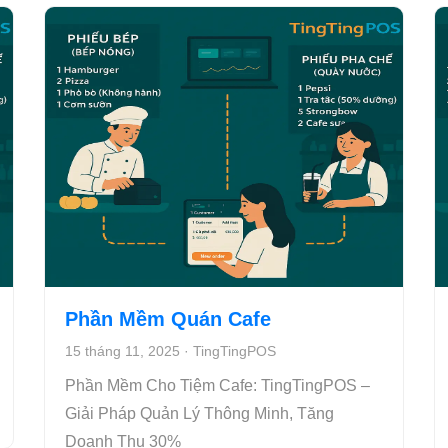
Phần Mềm Quán Cafe
15 tháng 11, 2025
·
TingTingPOS
Phần Mềm Cho Tiệm Cafe: TingTingPOS –
Giải Pháp Quản Lý Thông Minh, Tăng
Doanh Thu 30%