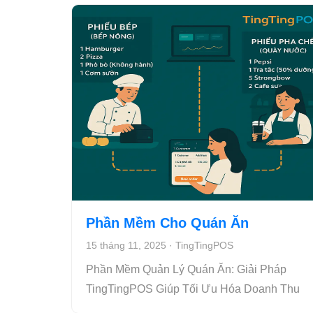
Phần Mềm Cho Quán Ăn
15 tháng 11, 2025
·
TingTingPOS
Phần Mềm Quản Lý Quán Ăn: Giải Pháp
TingTingPOS Giúp Tối Ưu Hóa Doanh Thu