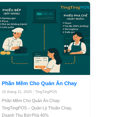
Phần Mềm Cho Quán Ăn Chay
15 tháng 11, 2025
·
TingTingPOS
Phần Mềm Cho Quán Ăn Chay:
TingTingPOS – Quản Lý Thuần Chay,
Doanh Thu Bứt Phá 40%