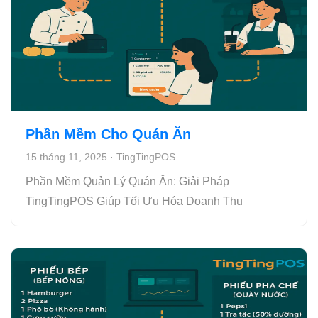
Phần Mềm Cho Quán Ăn
15 tháng 11, 2025
·
TingTingPOS
Phần Mềm Quản Lý Quán Ăn: Giải Pháp
TingTingPOS Giúp Tối Ưu Hóa Doanh Thu