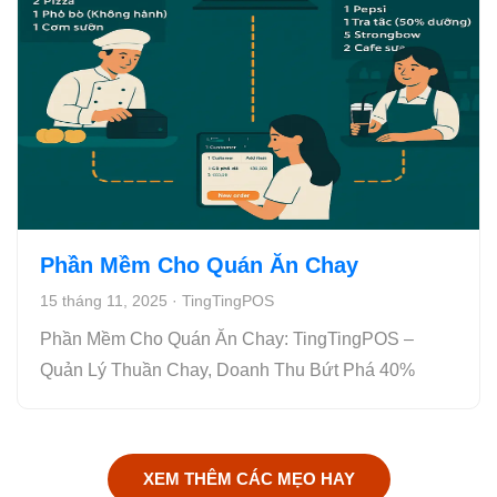
Phần Mềm Cho Quán Ăn Chay
15 tháng 11, 2025
·
TingTingPOS
Phần Mềm Cho Quán Ăn Chay: TingTingPOS –
Quản Lý Thuần Chay, Doanh Thu Bứt Phá 40%
XEM THÊM CÁC MẸO HAY