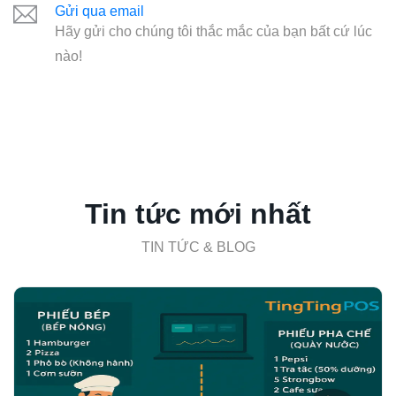
Gửi qua email
Hãy gửi cho chúng tôi thắc mắc của bạn bất cứ lúc
nào!
Tin tức mới nhất
TIN TỨC & BLOG