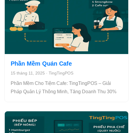
Phần Mềm Quán Cafe
15 tháng 11, 2025
·
TingTingPOS
Phần Mềm Cho Tiệm Cafe: TingTingPOS – Giải
Pháp Quản Lý Thông Minh, Tăng Doanh Thu 30%