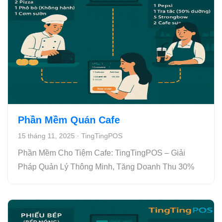
Phần Mềm Quán Cafe
15 tháng 11, 2025
·
TingTingPOS
Phần Mềm Cho Tiệm Cafe: TingTingPOS – Giải
Pháp Quản Lý Thông Minh, Tăng Doanh Thu 30%