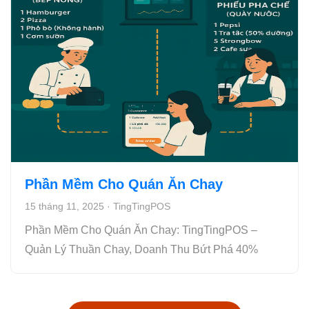
Phần Mềm Cho Quán Ăn Chay
15 tháng 11, 2025
·
TingTingPOS
Phần Mềm Cho Quán Ăn Chay: TingTingPOS –
Quản Lý Thuần Chay, Doanh Thu Bứt Phá 40%