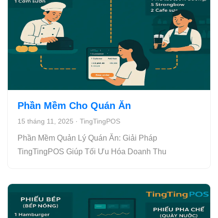
Phần Mềm Cho Quán Ăn
15 tháng 11, 2025
·
TingTingPOS
Phần Mềm Quản Lý Quán Ăn: Giải Pháp
TingTingPOS Giúp Tối Ưu Hóa Doanh Thu