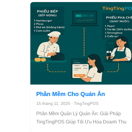
Phần Mềm Cho Quán Ăn
15 tháng 11, 2025
·
TingTingPOS
Phần Mềm Quản Lý Quán Ăn: Giải Pháp
TingTingPOS Giúp Tối Ưu Hóa Doanh Thu