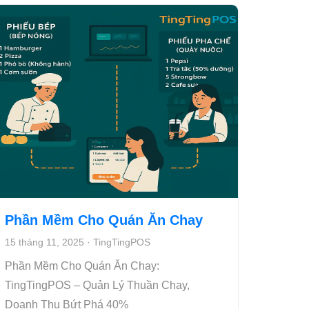
Phần Mềm Cho Quán Ăn Chay
15 tháng 11, 2025
·
TingTingPOS
Phần Mềm Cho Quán Ăn Chay:
TingTingPOS – Quản Lý Thuần Chay,
Doanh Thu Bứt Phá 40%