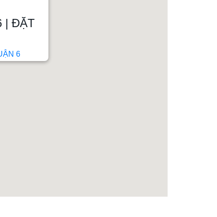
 | ĐẶT
UẬN 6