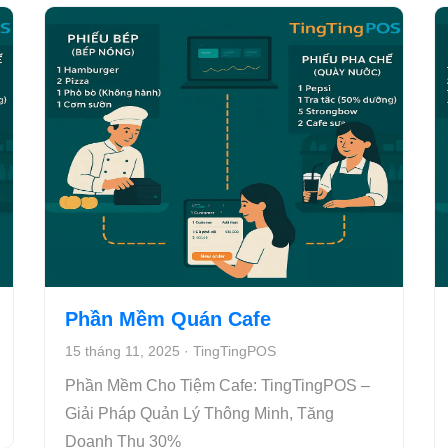
Phần Mềm Quán Cafe
15 tháng 11, 2025
·
TingTingPOS
Phần Mềm Cho Tiệm Cafe: TingTingPOS –
Giải Pháp Quản Lý Thông Minh, Tăng
Doanh Thu 30%