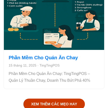
Phần Mềm Cho Quán Ăn Chay
15 tháng 11, 2025
·
TingTingPOS
Phần Mềm Cho Quán Ăn Chay: TingTingPOS –
Quản Lý Thuần Chay, Doanh Thu Bứt Phá 40%
XEM THÊM CÁC MẸO HAY