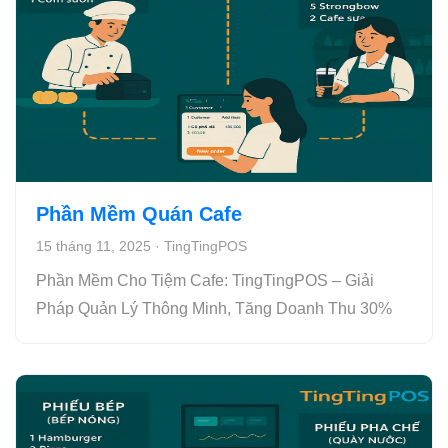
Phần Mềm Quán Cafe
15 tháng 11, 2025
·
TingTingPOS
Phần Mềm Cho Tiệm Cafe: TingTingPOS – Giải
Pháp Quản Lý Thông Minh, Tăng Doanh Thu 30%