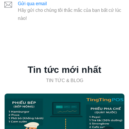
Gửi qua email
Hãy gửi cho chúng tôi thắc mắc của bạn bất cứ lúc
nào!
Tin tức mới nhất
TIN TỨC & BLOG