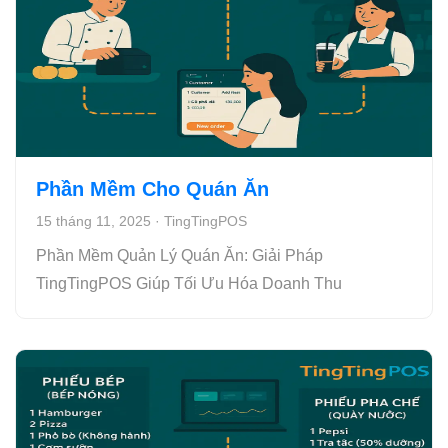
Phần Mềm Cho Quán Ăn
15 tháng 11, 2025
·
TingTingPOS
Phần Mềm Quản Lý Quán Ăn: Giải Pháp
TingTingPOS Giúp Tối Ưu Hóa Doanh Thu