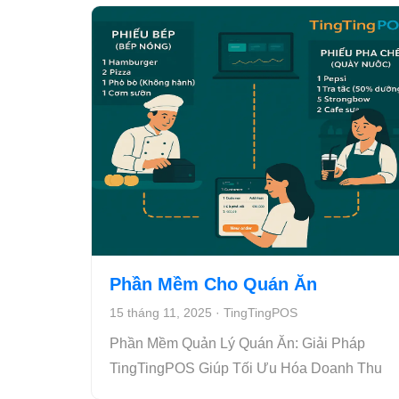
Phần Mềm Cho Quán Ăn
15 tháng 11, 2025
·
TingTingPOS
Phần Mềm Quản Lý Quán Ăn: Giải Pháp
TingTingPOS Giúp Tối Ưu Hóa Doanh Thu