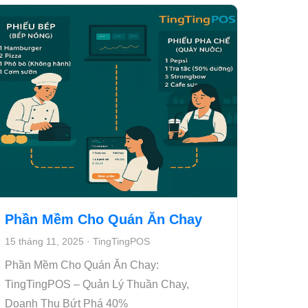
Phần Mềm Cho Quán Ăn Chay
15 tháng 11, 2025
·
TingTingPOS
Phần Mềm Cho Quán Ăn Chay:
TingTingPOS – Quản Lý Thuần Chay,
Doanh Thu Bứt Phá 40%