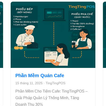
Phần Mềm Quán Cafe
15 tháng 11, 2025
·
TingTingPOS
Phần Mềm Cho Tiệm Cafe: TingTingPOS –
Giải Pháp Quản Lý Thông Minh, Tăng
Doanh Thu 30%