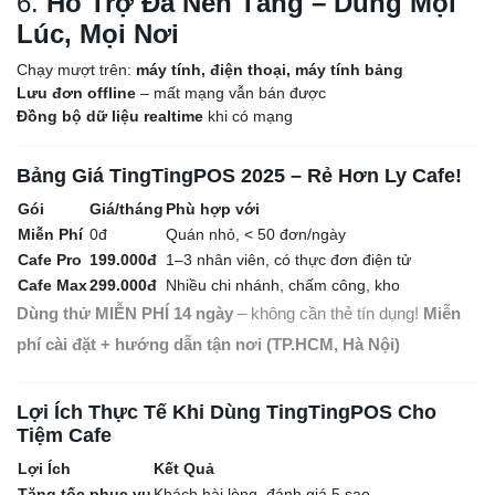
6.
Hỗ Trợ Đa Nền Tảng – Dùng Mọi
Lúc, Mọi Nơi
Chạy mượt trên:
máy tính, điện thoại, máy tính bảng
Lưu đơn offline
– mất mạng vẫn bán được
Đồng bộ dữ liệu realtime
khi có mạng
Bảng Giá TingTingPOS 2025 – Rẻ Hơn Ly Cafe!
Gói
Giá/tháng
Phù hợp với
Miễn Phí
0đ
Quán nhỏ, < 50 đơn/ngày
Cafe Pro
199.000đ
1–3 nhân viên, có thực đơn điện tử
Cafe Max
299.000đ
Nhiều chi nhánh, chấm công, kho
Dùng thử MIỄN PHÍ 14 ngày
– không cần thẻ tín dụng!
Miễn
phí cài đặt + hướng dẫn tận nơi (TP.HCM, Hà Nội)
Lợi Ích Thực Tế Khi Dùng TingTingPOS Cho
Tiệm Cafe
Lợi Ích
Kết Quả
Tăng tốc phục vụ
Khách hài lòng, đánh giá 5 sao