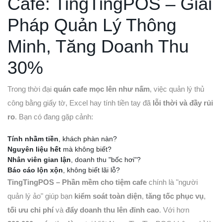
Cafe: TingTingPOS – Giải
Pháp Quản Lý Thông
Minh, Tăng Doanh Thu
30%
Trong thời đại
quán cafe mọc lên như nấm
, việc quản lý thủ
công bằng giấy tờ, Excel hay tính tiền tay đã
lỗi thời và đầy rủi
ro
. Bạn có đang gặp cảnh:
Tính nhầm tiền
, khách phàn nàn?
Nguyên liệu hết
mà không biết?
Nhân viên gian lận
, doanh thu "bốc hơi"?
Báo cáo lộn xộn
, không biết lãi lỗ?
TingTingPOS – Phần mềm cho tiệm cafe
chính là "người
quản lý ảo" giúp bạn
kiểm soát toàn diện
,
tăng tốc phục vụ
,
tối ưu chi phí
và
đẩy doanh thu lên đỉnh cao
. Với hơn