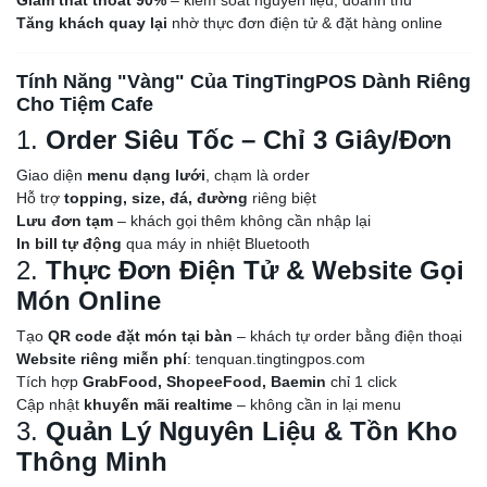
Tăng khách quay lại
nhờ thực đơn điện tử & đặt hàng online
Tính Năng "Vàng" Của TingTingPOS Dành Riêng
Cho Tiệm Cafe
1.
Order Siêu Tốc – Chỉ 3 Giây/Đơn
Giao diện
menu dạng lưới
, chạm là order
Hỗ trợ
topping, size, đá, đường
riêng biệt
Lưu đơn tạm
– khách gọi thêm không cần nhập lại
In bill tự động
qua máy in nhiệt Bluetooth
2.
Thực Đơn Điện Tử & Website Gọi
Món Online
Tạo
QR code đặt món tại bàn
– khách tự order bằng điện thoại
Website riêng miễn phí
: tenquan.tingtingpos.com
Tích hợp
GrabFood, ShopeeFood, Baemin
chỉ 1 click
Cập nhật
khuyến mãi realtime
– không cần in lại menu
3.
Quản Lý Nguyên Liệu & Tồn Kho
Thông Minh