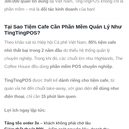
300.000 quán tin dùng
tại Việt Nam, TingTingPOS không chỉ là
phần mềm – mà là
đối tác kinh doanh
của bạn!
Tại Sao Tiệm Cafe Cần Phần Mềm Quản Lý Như
TingTingPOS?
Theo khảo sát từ Hiệp hội Cà phê Việt Nam,
85% tiệm cafe
nhỏ thất bại trong 2 năm đầu
do thiếu hệ thống quản lý
chuyên nghiệp. Trong khi đó, các chuỗi lớn như Highlands, The
Coffee House đều dùng
phần mềm POS chuyên nghiệp
.
TingTingPOS
được thiết kế
dành riêng cho tiệm cafe
, từ
quán vỉa hè đến chuỗi take-away, với giao diện
dễ dùng như
điện thoại
, chỉ cần
15 phút làm quen
.
Lợi ích ngay lập tức
:
Tăng tốc order 3x
– khách không phải chờ lâu
Giảm thất thoát 90%
– kiểm soát nguyên liệu, doanh thu