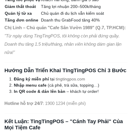
Giảm thất thoát
Tăng lợi nhuận 200–500k/tháng
Quản lý từ xa
Chủ quán đi du lịch vẫn kiểm soát
Tăng đơn online
Doanh thu GrabFood tăng 40%
Chị Linh – Chủ quán "Cafe Sân Vườn 1989" (Q.7, TP.HCM):
"Từ ngày dùng TingTingPOS, tôi không còn phải đứng quầy.
Doanh thu tăng 1.5 triệu/tháng, nhân viên không dám gian lận
nữa!"
Hướng Dẫn Triển Khai TingTingPOS Chỉ 3 Bước
Đăng ký miễn phí
tại
tingtingpos.com
Nhập menu cafe
(cà phê, trà sữa, topping…)
In QR code & dán lên bàn
– khách tự order!
Hotline hỗ trợ 24/7
: 1900 1234 (miễn phí)
Kết Luận: TingTingPOS – "Cánh Tay Phải" Của
Mọi Tiệm Cafe