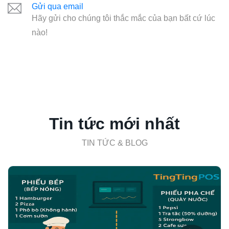
Gửi qua email
Hãy gửi cho chúng tôi thắc mắc của bạn bất cứ lúc
nào!
Tin tức mới nhất
TIN TỨC & BLOG