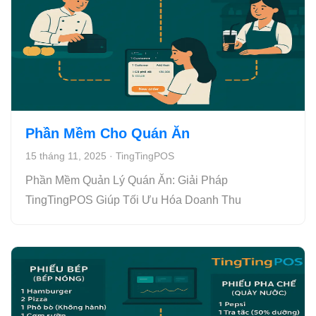
Phần Mềm Cho Quán Ăn
15 tháng 11, 2025
·
TingTingPOS
Phần Mềm Quản Lý Quán Ăn: Giải Pháp
TingTingPOS Giúp Tối Ưu Hóa Doanh Thu