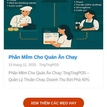
Phần Mềm Cho Quán Ăn Chay
15 tháng 11, 2025
·
TingTingPOS
Phần Mềm Cho Quán Ăn Chay: TingTingPOS –
Quản Lý Thuần Chay, Doanh Thu Bứt Phá 40%
XEM THÊM CÁC MẸO HAY