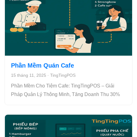
Phần Mềm Quán Cafe
15 tháng 11, 2025
·
TingTingPOS
Phần Mềm Cho Tiệm Cafe: TingTingPOS – Giải
Pháp Quản Lý Thông Minh, Tăng Doanh Thu 30%