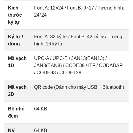
Kích
Font A: 12×24 / Font B: 9×17 / Tượng hình:
thước
24*24
ký tự
Ký tự /
Font A: 32 ký tự / Font B: 42 ký tự / Tượng
dòng
hình: 16 ký tự
Mã vạch
UPC-A / UPC-E / JAN13(EAN13) /
1D
JAN8(EAN8) / CODE39 / ITF / CODABAR
/ CODE93 / CODE128
Mã vạch
QR code (Dành cho máy USB + Bluetooth)
2D
Bộ nhớ
64 KB
đệm
NV
64 KB