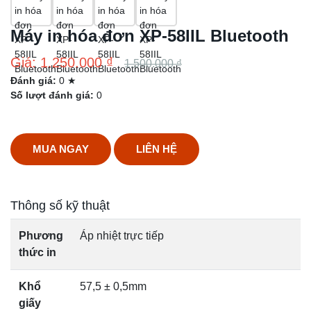
Máy in hóa đơn XP-58IIL Bluetooth
Giá: 1.250.000 ₫
1.500.000 ₫
Đánh giá:
0 ★
Số lượt đánh giá:
0
MUA NGAY
LIÊN HỆ
Thông số kỹ thuật
Phương
Áp nhiệt trực tiếp
thức in
Khổ
57,5 ± 0,5mm
giấy