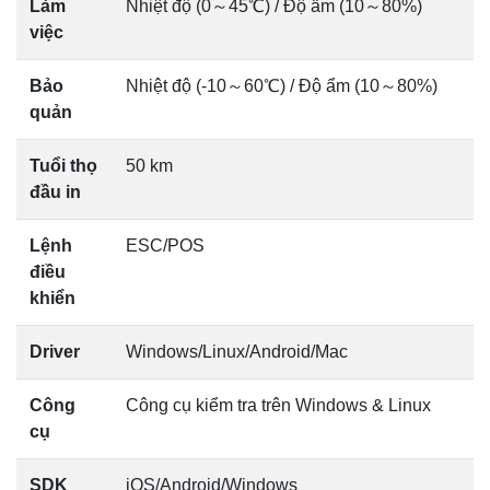
Làm
Nhiệt độ (0～45℃) / Độ ẩm (10～80%)
việc
Bảo
Nhiệt độ (-10～60℃) / Độ ẩm (10～80%)
quản
Tuổi thọ
50 km
đầu in
Lệnh
ESC/POS
điều
khiển
Driver
Windows/Linux/Android/Mac
Công
Công cụ kiểm tra trên Windows & Linux
cụ
SDK
iOS/Android/Windows