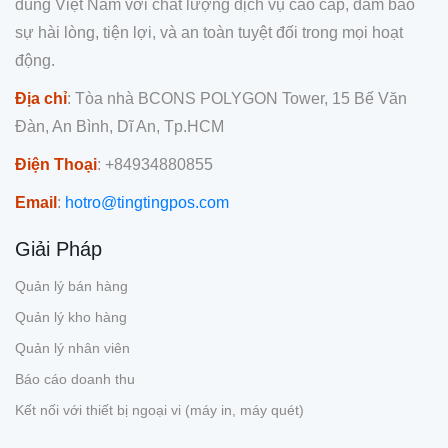
dùng Việt Nam với chất lượng dịch vụ cao cấp, đảm bảo
sự hài lòng, tiện lợi, và an toàn tuyệt đối trong mọi hoạt
động.
Địa chỉ
: Tòa nhà BCONS POLYGON Tower, 15 Bế Văn
Đàn, An Bình, Dĩ An, Tp.HCM
Điện Thoại
: +84934880855
Email
:
hotro@tingtingpos.com
Giải Pháp
Quản lý bán hàng
Quản lý kho hàng
Quản lý nhân viên
Báo cáo doanh thu
Kết nối với thiết bị ngoại vi (máy in, máy quét)