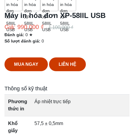
Máy in hóa đơn XP-58IIL USB
Giá: 990.000 ₫
1.100.000 ₫
Đánh giá:
0 ★
Số lượt đánh giá:
0
MUA NGAY
LIÊN HỆ
Thông số kỹ thuật
Phương
Áp nhiệt trực tiếp
thức in
Khổ
57,5 ± 0,5mm
giấy