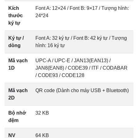
Kích
Font A: 12×24 / Font B: 9×17 / Tượng hình:
thước
24*24
ký tự
Ký tự /
Font A: 32 ký tự / Font B: 42 ký tự / Tượng
dòng
hình: 16 ký tự
Mã vạch
UPC-A / UPC-E / JAN13(EAN13) /
1D
JAN8(EAN8) / CODE39 / ITF / CODABAR
/ CODE93 / CODE128
Mã vạch
QR code (Dành cho máy USB + Bluetooth)
2D
Bộ nhớ
32 KB
đệm
NV
64 KB