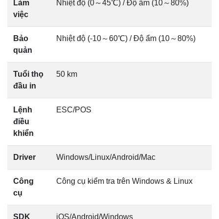
Làm
Nhiệt độ (0～45℃) / Độ ẩm (10～80%)
việc
Bảo
Nhiệt độ (-10～60℃) / Độ ẩm (10～80%)
quản
Tuổi thọ
50 km
đầu in
Lệnh
ESC/POS
điều
khiển
Driver
Windows/Linux/Android/Mac
Công
Công cụ kiểm tra trên Windows & Linux
cụ
SDK
iOS/Android/Windows