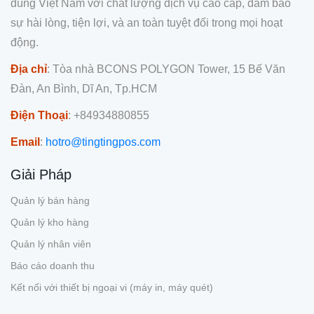
dùng Việt Nam với chất lượng dịch vụ cao cấp, đảm bảo
sự hài lòng, tiện lợi, và an toàn tuyệt đối trong mọi hoạt
động.
Địa chỉ
: Tòa nhà BCONS POLYGON Tower, 15 Bế Văn
Đàn, An Bình, Dĩ An, Tp.HCM
Điện Thoại
: +84934880855
Email
:
hotro@tingtingpos.com
Giải Pháp
Quản lý bán hàng
Quản lý kho hàng
Quản lý nhân viên
Báo cáo doanh thu
Kết nối với thiết bị ngoại vi (máy in, máy quét)