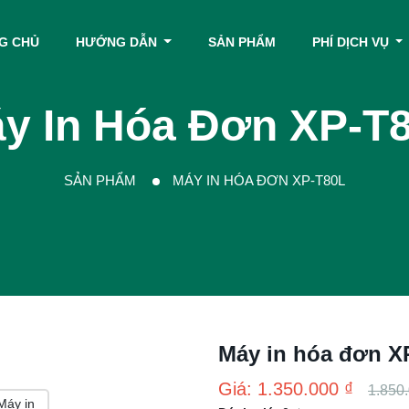
G CHỦ
HƯỚNG DẪN
SẢN PHẨM
PHÍ DỊCH VỤ
y In Hóa Đơn XP-T
SẢN PHẨM
MÁY IN HÓA ĐƠN XP-T80L
Máy in hóa đơn X
Giá: 1.350.000 ₫
1.850