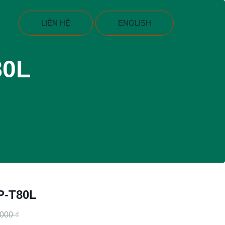
LIÊN HỆ
ENGLISH
80L
P-T80L
.000 ₫