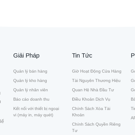
Giải Pháp
Tin Tức
P
Quản lý bán hàng
Giờ Hoạt Động Cửa Hàng
Gó
Quản lý kho hàng
Tài Nguyên Thương Hiệu
G
Quản lý nhân viên
Quan Hệ Nhà Đầu Tư
Gó
ụ
Báo cáo doanh thu
Điều Khoản Dịch Vụ
Bả
n
Kết nối với thiết bị ngoại
Chính Sách Xóa Tài
Ti
vi (máy in, máy quét)
Khoản
A
Bế
Chính Sách Quyền Riêng
Tư