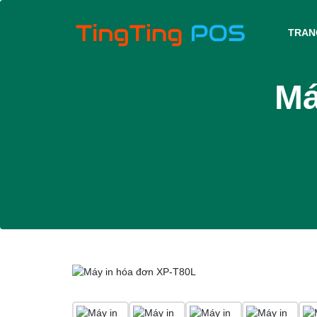
TRAN
Má