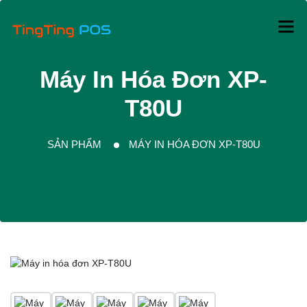
Máy In Hóa Đơn XP-
T80U
SẢN PHẨM
MÁY IN HÓA ĐƠN XP-T80U