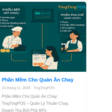
Phần Mềm Cho Quán Ăn Chay
15 tháng 11, 2025
·
TingTingPOS
Phần Mềm Cho Quán Ăn Chay:
TingTingPOS – Quản Lý Thuần Chay,
Doanh Thu Bứt Phá 40%