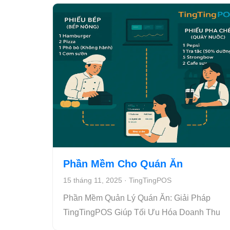
Phần Mềm Cho Quán Ăn
15 tháng 11, 2025
·
TingTingPOS
Phần Mềm Quản Lý Quán Ăn: Giải Pháp
TingTingPOS Giúp Tối Ưu Hóa Doanh Thu