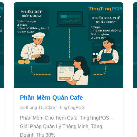
Phần Mềm Quán Cafe
15 tháng 11, 2025
·
TingTingPOS
Phần Mềm Cho Tiệm Cafe: TingTingPOS –
Giải Pháp Quản Lý Thông Minh, Tăng
Doanh Thu 30%