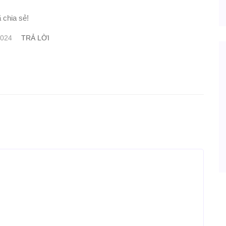
 chia sẻ!
TRẢ LỜI
2024