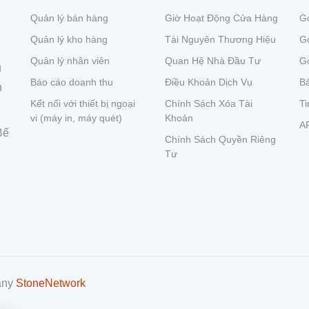
Quản lý bán hàng
Giờ Hoạt Động Cửa Hàng
Gó
Quản lý kho hàng
Tài Nguyên Thương Hiệu
G
Quản lý nhân viên
Quan Hệ Nhà Đầu Tư
Gó
ụ
Báo cáo doanh thu
Điều Khoản Dịch Vụ
Bả
n
Kết nối với thiết bị ngoại
Chính Sách Xóa Tài
Ti
vi (máy in, máy quét)
Khoản
A
Bế
Chính Sách Quyền Riêng
Tư
pany
StoneNetwork