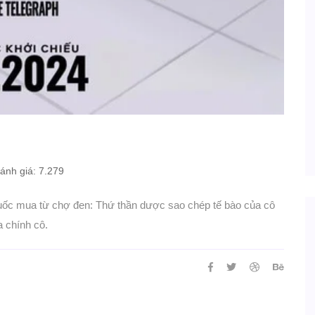
nh giá: 7.279
thuốc mua từ chợ đen: Thứ thần dược sao chép tế bào của cô
a chính cô.