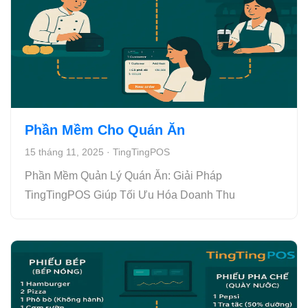
Phần Mềm Cho Quán Ăn
15 tháng 11, 2025
·
TingTingPOS
Phần Mềm Quản Lý Quán Ăn: Giải Pháp
TingTingPOS Giúp Tối Ưu Hóa Doanh Thu