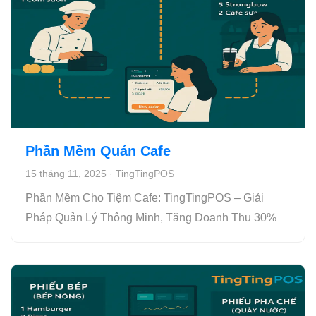
Phần Mềm Quán Cafe
15 tháng 11, 2025
·
TingTingPOS
Phần Mềm Cho Tiệm Cafe: TingTingPOS – Giải
Pháp Quản Lý Thông Minh, Tăng Doanh Thu 30%