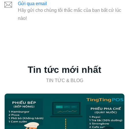
Gửi qua email
Hãy gửi cho chúng tôi thắc mắc của bạn bất cứ lúc
nào!
Tin tức mới nhất
TIN TỨC & BLOG