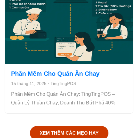
Phần Mềm Cho Quán Ăn Chay
15 tháng 11, 2025
·
TingTingPOS
Phần Mềm Cho Quán Ăn Chay: TingTingPOS –
Quản Lý Thuần Chay, Doanh Thu Bứt Phá 40%
XEM THÊM CÁC MẸO HAY