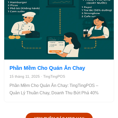
Phần Mềm Cho Quán Ăn Chay
15 tháng 11, 2025
·
TingTingPOS
Phần Mềm Cho Quán Ăn Chay: TingTingPOS –
Quản Lý Thuần Chay, Doanh Thu Bứt Phá 40%