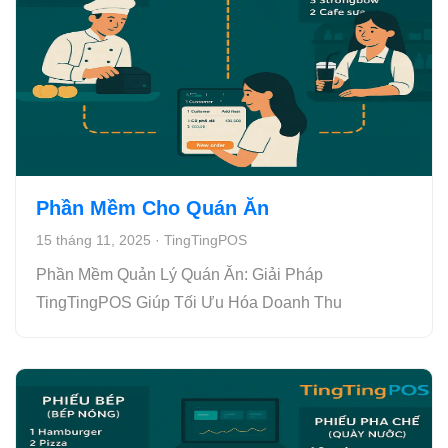
Phần Mềm Cho Quán Ăn
15 tháng 11, 2025
·
TingTingPOS
Phần Mềm Quản Lý Quán Ăn: Giải Pháp
TingTingPOS Giúp Tối Ưu Hóa Doanh Thu