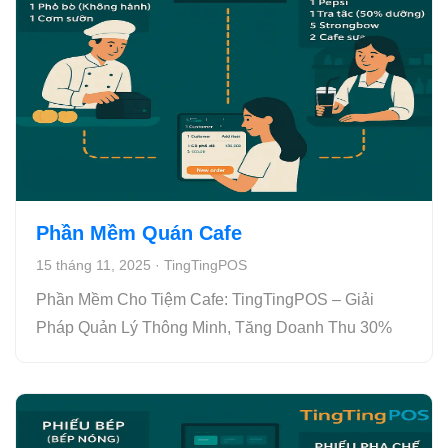
Phần Mềm Quán Cafe
15 tháng 11, 2025
·
TingTingPOS
Phần Mềm Cho Tiệm Cafe: TingTingPOS – Giải
Pháp Quản Lý Thông Minh, Tăng Doanh Thu 30%