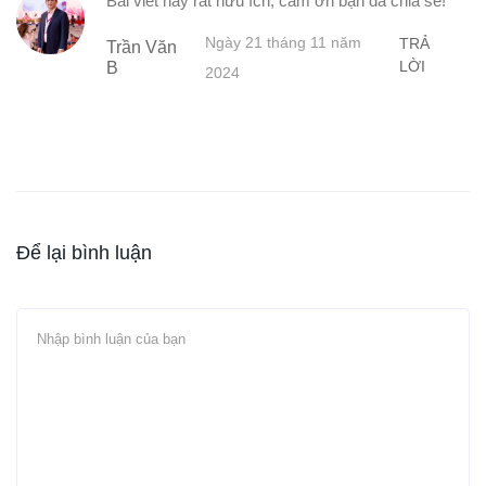
Bài viết này rất hữu ích, cảm ơn bạn đã chia sẻ!
Ngày 21 tháng 11 năm
TRẢ
Trần Văn
LỜI
B
2024
Để lại bình luận