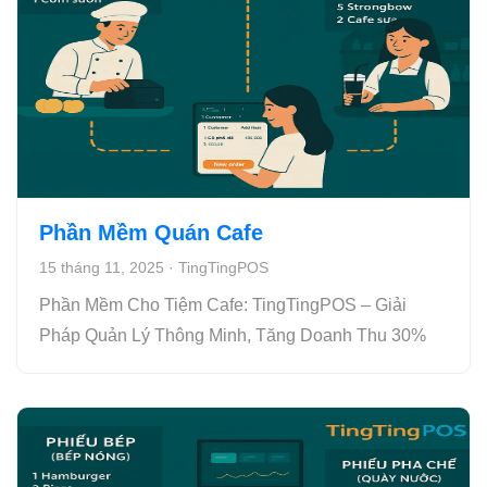
Phần Mềm Quán Cafe
15 tháng 11, 2025
·
TingTingPOS
Phần Mềm Cho Tiệm Cafe: TingTingPOS – Giải
Pháp Quản Lý Thông Minh, Tăng Doanh Thu 30%