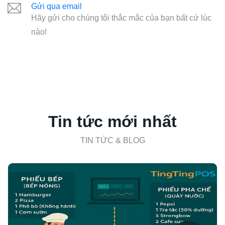
Gửi qua email
Hãy gửi cho chúng tôi thắc mắc của bạn bất cứ lúc
nào!
Tin tức mới nhất
TIN TỨC & BLOG