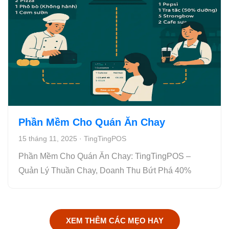
Phần Mềm Cho Quán Ăn Chay
15 tháng 11, 2025
·
TingTingPOS
Phần Mềm Cho Quán Ăn Chay: TingTingPOS –
Quản Lý Thuần Chay, Doanh Thu Bứt Phá 40%
XEM THÊM CÁC MẸO HAY