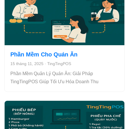
Phần Mềm Cho Quán Ăn
15 tháng 11, 2025
·
TingTingPOS
Phần Mềm Quản Lý Quán Ăn: Giải Pháp
TingTingPOS Giúp Tối Ưu Hóa Doanh Thu