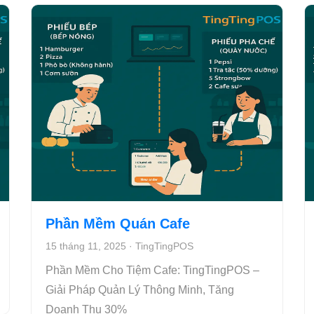
Phần Mềm Quán Cafe
15 tháng 11, 2025
·
TingTingPOS
Phần Mềm Cho Tiệm Cafe: TingTingPOS –
Giải Pháp Quản Lý Thông Minh, Tăng
Doanh Thu 30%