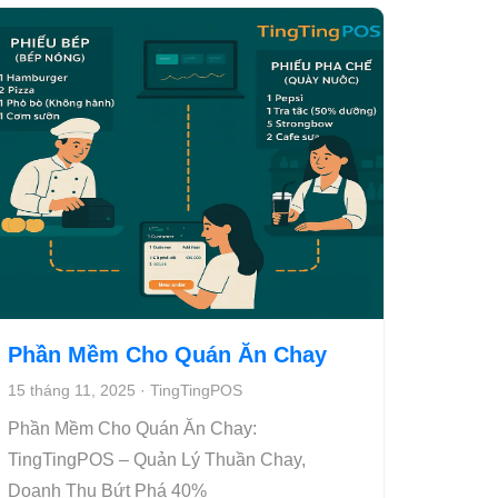
Phần Mềm Cho Quán Ăn Chay
15 tháng 11, 2025
·
TingTingPOS
Phần Mềm Cho Quán Ăn Chay:
TingTingPOS – Quản Lý Thuần Chay,
Doanh Thu Bứt Phá 40%