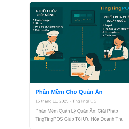
Phần Mềm Cho Quán Ăn
15 tháng 11, 2025
·
TingTingPOS
Phần Mềm Quản Lý Quán Ăn: Giải Pháp
TingTingPOS Giúp Tối Ưu Hóa Doanh Thu