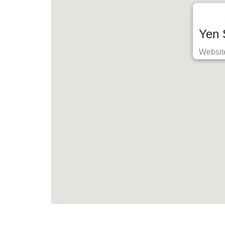
Yen 
Websit